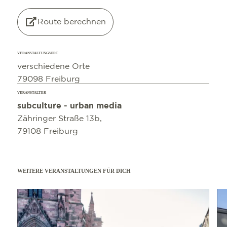
©
OpenStreetMap
contributors
Route berechnen
VERANSTALTUNGSORT
verschiedene Orte
79098 Freiburg
VERANSTALTER
subculture - urban media
Zähringer Straße 13b,
79108 Freiburg
WEITERE VERANSTALTUNGEN FÜR DICH
mehr erfahren
mehr e