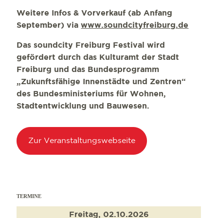
SHOPPING
FÜHRUNGEN
MOBIL VOR OR
PRESSE
Weitere Infos & Vorverkauf (ab Anfang
September) via
www.soundcityfreiburg.de
WELLNESS & W
COWORKING U
WIR ÜBER UNS 
Das soundcity Freiburg Festival wird
KULTUR
SERVICE
gefördert durch das Kulturamt der Stadt
AUSFLUGSZIEL
Freiburg und das Bundesprogramm
„Zukunftsfähige Innenstädte und Zentren“
OUTDOOR AKTI
des Bundesministeriums für Wohnen,
Stadtentwicklung und Bauwesen.
Zur Veranstaltungswebseite
TERMINE
Freitag, 02.10.2026