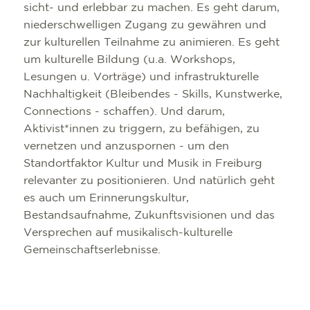
sicht- und erlebbar zu machen. Es geht darum,
niederschwelligen Zugang zu gewähren und
zur kulturellen Teilnahme zu animieren. Es geht
um kulturelle Bildung (u.a. Workshops,
Lesungen u. Vorträge) und infrastrukturelle
Nachhaltigkeit (Bleibendes - Skills, Kunstwerke,
Connections - schaffen). Und darum,
Aktivist*innen zu triggern, zu befähigen, zu
vernetzen und anzuspornen - um den
Standortfaktor Kultur und Musik in Freiburg
relevanter zu positionieren. Und natürlich geht
es auch um Erinnerungskultur,
Bestandsaufnahme, Zukunftsvisionen und das
Versprechen auf musikalisch-kulturelle
Gemeinschaftserlebnisse.
SEHENSWÜRDIG
TOP 10 EVENTS
TOURIST INFO
FREIBURG CON
KULINARIK
VERANSTALTU
ANREISE
B2B PARTNERP