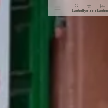
Suche
Eye-able
Buche