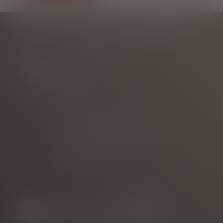
HAST DU NOCH FRAGEN?
Tourist Information
am Rathausplatz
Telefon
E-mail
vermarktet durch die
Freiburg Wirtschaft Touristik
und Messe GmbH & Co. KG
Neuer Messplatz 3
79108 Freiburg