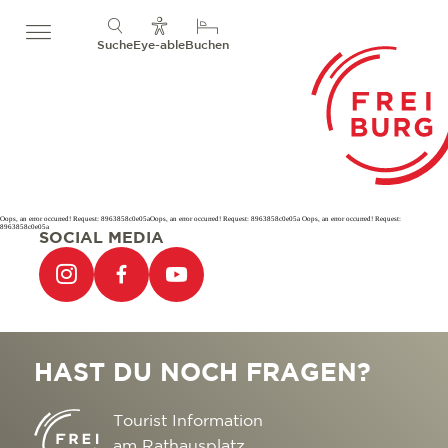
Suche
Eye-able
Buchen
Oops, an error occurred! Request: 8963858c0e05aOops, an error occurred! Request: 8963858c0e05a Oops, an error occurred! Request:
8963858c0e05a
SOCIAL MEDIA
HAST DU NOCH FRAGEN?
Tourist Information
am Rathausplatz