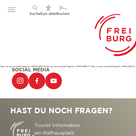
Suche
Eye-able
Buchen
Oops, an error occurred! Request: 24f93c5df8137Oops, an error occurred! Request: 24f93c5df8137 Oops, an error occurred! Request: 24f93c5df8137
SOCIAL MEDIA
HAST DU NOCH FRAGEN?
Tourist Information
am Rathausplatz