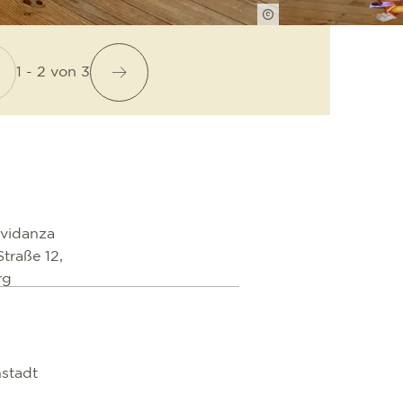
Carola Bandari
1 - 2
von
3
ividanza
Straße 12,
rg
stadt