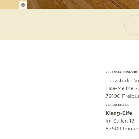
Carola Bandari
VERANSTALTUNGSORT
©
OpenStreetMap
contributors
Tanzstudio V
Lise-Meitner-
79100 Freibu
VERANSTALTER
Klang-Elfe
Im Stillen 18,
87509 Immen