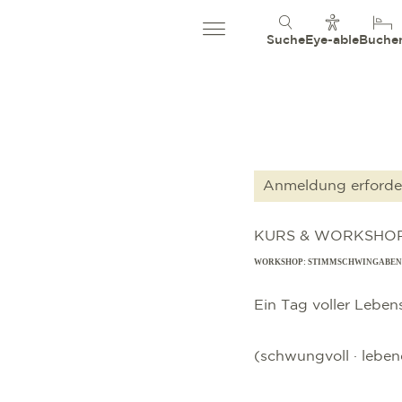
Suche
Eye-able
Buche
Anmeldung erforder
KURS & WORKSHO
WORKSHOP: STIMMSCHWINGABENT
Ein Tag voller Leben
(schwungvoll · lebendi