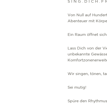
S I N G . D I C H . F
Von Null auf Hundert
Abenteuer mit Körpe
Ein Raum öffnet sic
Lass Dich von der Vi
unbekannte Gewässer
Komfortzonenerweiter
Wir singen, tönen, t
Sei mutig!
Spüre den Rhythmus