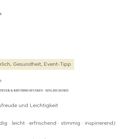
n
lich, Gesundheit, Event-Tipp
P
EUER & RHYTHMUSFUNKEN · SING.DICH.FREI
sfreude und Leichtigkeit
g · leicht · erfrischend · stimmig · inspirierend)