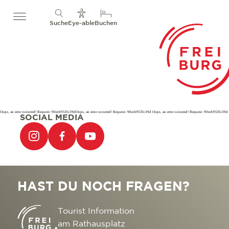
Suche
Eye-able
Buchen
Oops, an error occurred! Request: 90ecb95f3c39dOops, an error occurred! Request: 90ecb95f3c39d Oops, an error occurred! Request: 90ecb95f3c39d
SOCIAL MEDIA
HAST DU NOCH FRAGEN?
Tourist Information
am Rathausplatz