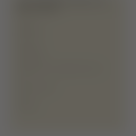
ALLE INFORMATIONEN ZUM
RESTAURANT
GASTRONOMIETYP:
Restaurant
ART DER KÜCHE:
orientalisch
BESONDERHEITEN DER KÜCHE:
vegane Küche , vegetarische Küche
GRUPPEN:
25-50 Personen
SERVICE ARTEN:
Catering