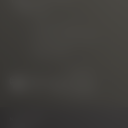
am Rathausplatz
Telefon
E-mail
vermarktet durch die
Freiburg Wirtschaft Touristik
und Messe GmbH & Co. KG
Neuer Messplatz 3
79108 Freiburg
NAVIGATION