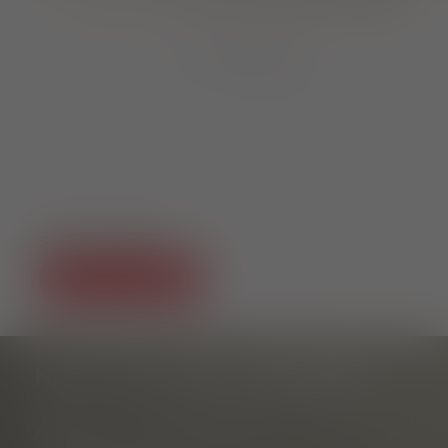
1
von
8
SOCIAL MEDIA
HAST DU NOCH FRAGEN?
Tourist Information