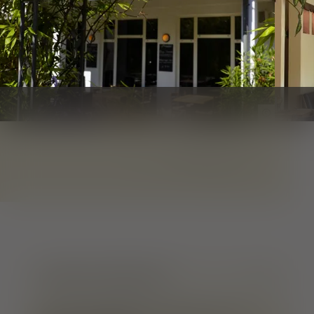
FWTM-Re
1
von
6
LAGE & KONTAKT