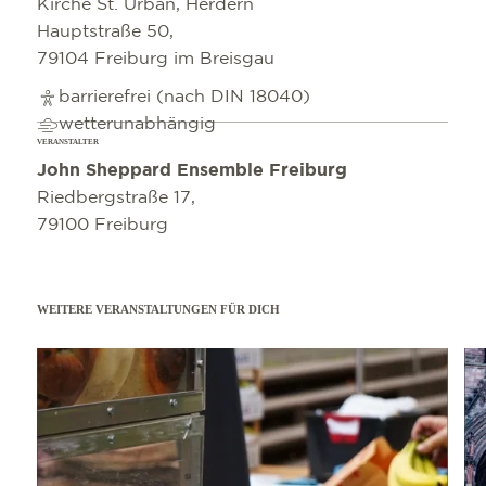
Kirche St. Urban, Herdern
Hauptstraße 50,
79104 Freiburg im Breisgau
barrierefrei (nach DIN 18040)
wetterunabhängig
VERANSTALTER
John Sheppard Ensemble Freiburg
Riedbergstraße 17,
79100 Freiburg
WEITERE VERANSTALTUNGEN FÜR DICH
mehr erfahren
mehr e