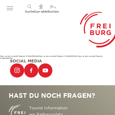
Suche
Eye-able
Buchen
Oops, an error occurred! Request: 47a4eb40604a4Oops, an error occurred! Request: 47a4eb40604a4 Oops, an error occurred! Request:
47a4eb40604a4
SOCIAL MEDIA
HAST DU NOCH FRAGEN?
Tourist Information
am Rathausplatz