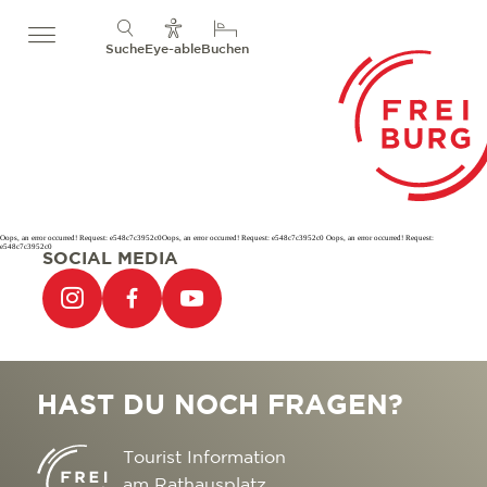
Suche
Eye-able
Buchen
Oops, an error occurred! Request: e548c7c3952c0Oops, an error occurred! Request: e548c7c3952c0 Oops, an error occurred! Request:
e548c7c3952c0
SOCIAL MEDIA
HAST DU NOCH FRAGEN?
Tourist Information
am Rathausplatz