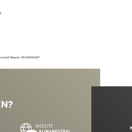
n
r occurred! Request: 062c6b9505b87
EN?