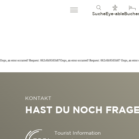
Suche
Eye-able
Buche
Oops, an error occurred! Request: 062c6b9505b87Oops, an error occurred! Request: 062c6b9505b87 Oops, an erro
KONTAKT
HAST DU NOCH FRAG
Tourist Information