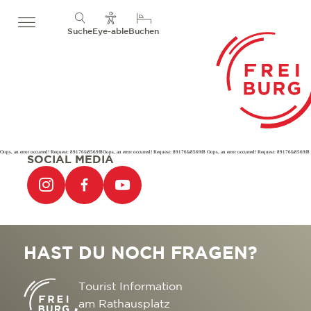
Suche
Eye-able
Buchen
Oops, an error occurred! Request: 89176fa8569f8Oops, an error occurred! Request: 89176fa8569f8 Oops, an error occurred! Request: 89176fa8569f8
SOCIAL MEDIA
HAST DU NOCH FRAGEN?
Tourist Information
am Rathausplatz