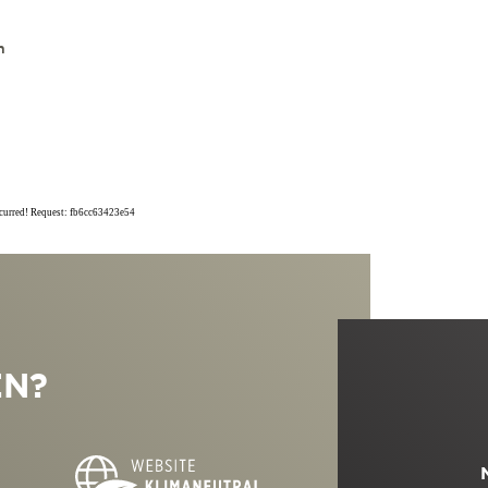
n
ccurred! Request: fb6cc63423e54
EN?