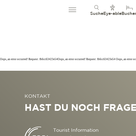
Suche
Eye-able
Buche
Oops, an error occurred! Request: fb6cc63423e54Oops, an error occurred! Request: fb6cc63423e54 Oops, an error o
KONTAKT
HAST DU NOCH FRAG
Tourist Information