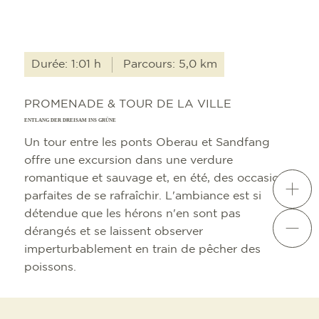
Durée: 1:01 h
Parcours: 5,0 km
PROMENADE & TOUR DE LA VILLE
ENTLANG DER DREISAM INS GRÜNE
Un tour entre les ponts Oberau et Sandfang
offre une excursion dans une verdure
romantique et sauvage et, en été, des occasions
parfaites de se rafraîchir. L'ambiance est si
détendue que les hérons n'en sont pas
dérangés et se laissent observer
imperturbablement en train de pêcher des
poissons.
Leaflet
|
©
OpenStreetMap
contributors