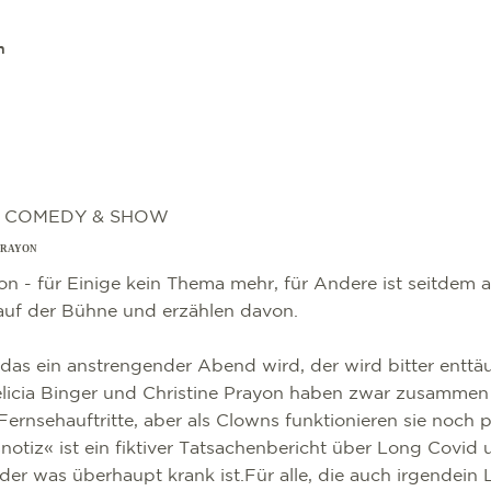
n
, COMEDY & SHOW
PRAYON
ion - für Einige kein Thema mehr, für Andere ist seitdem a
auf der Bühne und erzählen davon.
s das ein anstrengender Abend wird, der wird bitter enttä
elicia Binger und Christine Prayon haben zwar zusammen
Fernsehauftritte, aber als Clowns funktionieren sie noch
otiz« ist ein fiktiver Tatsachenbericht über Long Covi
der was überhaupt krank ist.Für alle, die auch irgendei