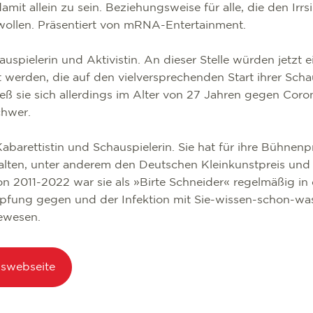
it allein zu sein. Beziehungsweise für alle, die den Irrsi
wollen. Präsentiert von mRNA-Entertainment.
hauspielerin und Aktivistin. An dieser Stelle würden jetzt e
 werden, die auf den vielversprechenden Start ihrer Schau
ieß sie sich allerdings im Alter von 27 Jahren gegen Cor
chwer.
 Kabarettistin und Schauspielerin. Sie hat für ihre Bühne
lten, unter anderem den Deutschen Kleinkunstpreis und 
on 2011-2022 war sie als »Birte Schneider« regelmäßig i
mpfung gegen und der Infektion mit Sie-wissen-schon-was 
ewesen.
gswebseite