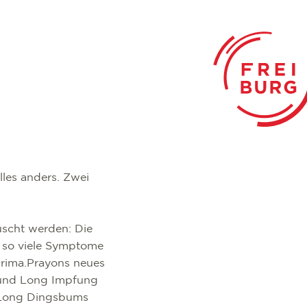
lles anders. Zwei
uscht werden: Die
 so viele Symptome
 prima.Prayons neues
d und Long Impfung
n Long Dingsbums