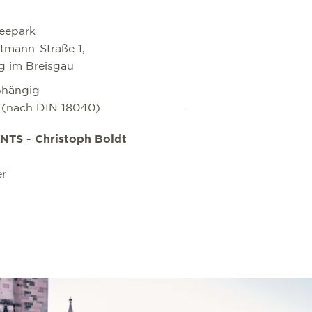
eepark
tmann-Straße 1,
g im Breisgau
bhängig
i (nach DIN 18040)
TS - Christoph Boldt
er