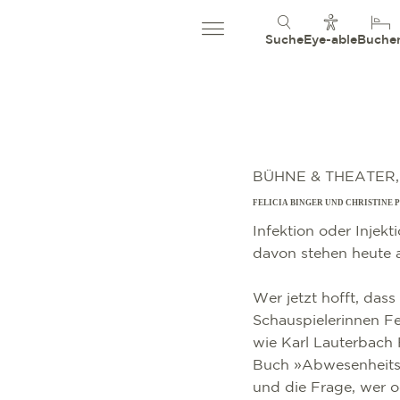
Suche
Eye-able
Buche
BÜHNE & THEATER
FELICIA BINGER UND CHRISTINE 
Infektion oder Injekt
davon stehen heute 
Wer jetzt hofft, das
Schauspielerinnen F
wie Karl Lauterbach 
Buch »Abwesenheitsn
und die Frage, wer o