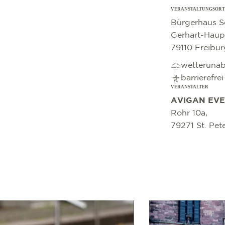
VERANSTALTUNGSORT
©
OpenStreetMap
contributors
Bürgerhaus S
Gerhart-Haup
79110 Freibur
wetteruna
barrierefre
VERANSTALTER
AVIGAN EVEN
Rohr 10a,
79271 St. Pet
mehr erfahren