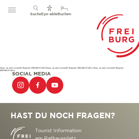
Suche
Eye-able
Buchen
Oops, an error occurred! Request: 88b4fd167a81eOops, an error occurred! Request: 88b4fd167a81e Oops, an error occurred! Request:
88b4fd167a81e
SOCIAL MEDIA
HAST DU NOCH FRAGEN?
Tourist Information
am Rathausplatz