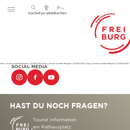
Suche
Eye-able
Buchen
Oops, an error occurred! Request: c533a9c2a2e21Oops, an error occurred! Request: c533a9c2a2e21 Oops, an error occurred! Request: c533a9c2a2e21
SOCIAL MEDIA
HAST DU NOCH FRAGEN?
Tourist Information
am Rathausplatz