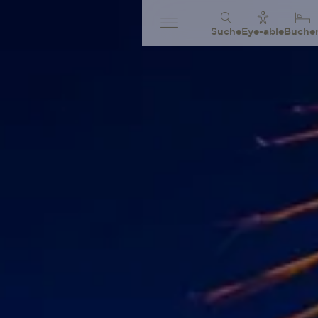
Suche
Eye-able
Buche