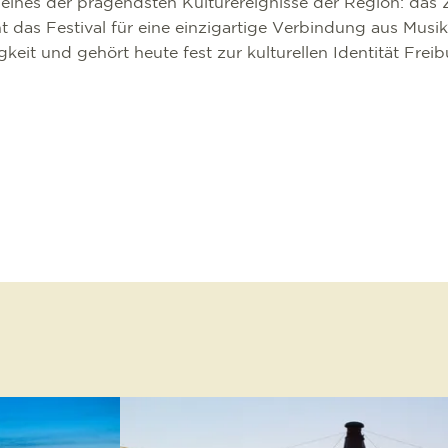
eines der prägendsten Kulturereignisse der Region: das Z
ht das Festival für eine einzigartige Verbindung aus Musi
keit und gehört heute fest zur kulturellen Identität Frei