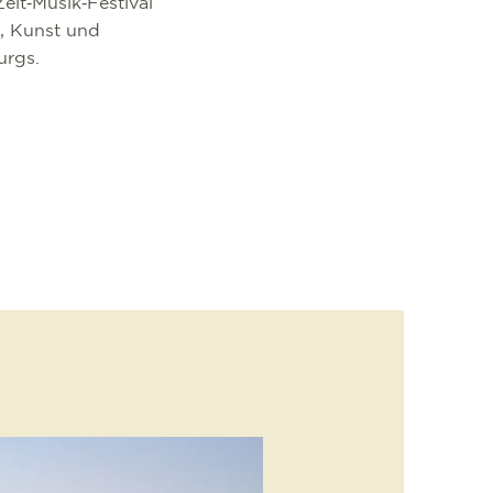
elt‑Musik‑Festival
k, Kunst und
burgs.