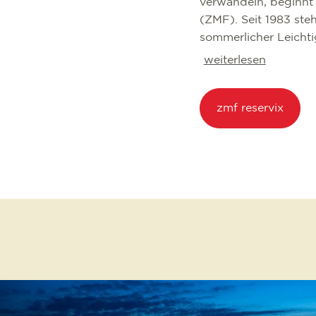
verwandeln, beginnt 
(ZMF). Seit 1983 ste
sommerlicher Leichtig
weiterlesen
zmf reservix