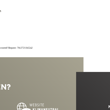
n
 occurred! Request: 70c27211b52a2
EN?