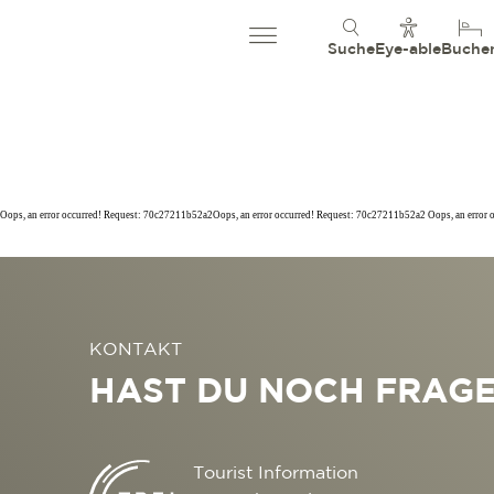
Suche
Eye-able
Buche
Oops, an error occurred! Request: 70c27211b52a2Oops, an error occurred! Request: 70c27211b52a2 Oops, an error
KONTAKT
HAST DU NOCH FRAG
Tourist Information