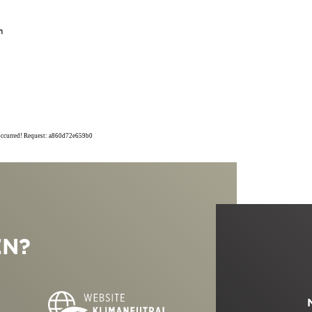
n
 occurred! Request: a860d72e659b0
EN?