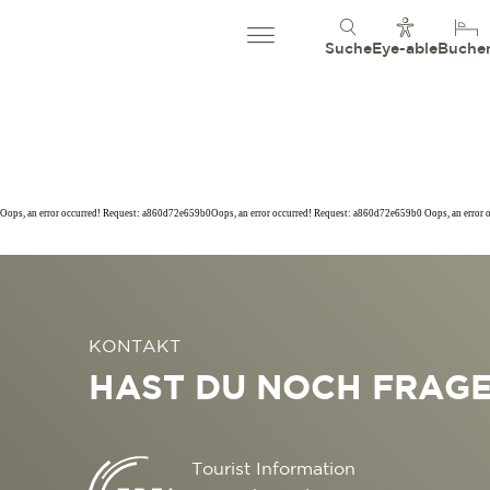
Suche
Eye-able
Buche
Oops, an error occurred! Request: a860d72e659b0Oops, an error occurred! Request: a860d72e659b0 Oops, an error
KONTAKT
HAST DU NOCH FRAG
Tourist Information