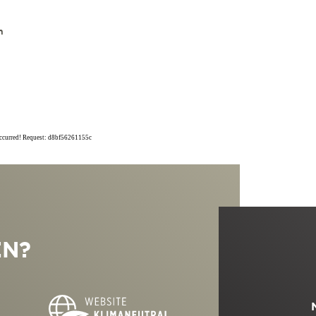
n
occurred! Request: d8bf56261155c
EN?