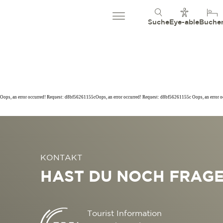
Suche
Eye-able
Buche
Oops, an error occurred! Request: d8bf56261155cOops, an error occurred! Request: d8bf56261155c Oops, an error 
KONTAKT
HAST DU NOCH FRAG
Tourist Information