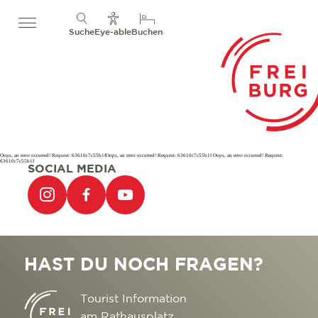
Suche
Eye-able
Buchen
Oops, an error occurred! Request: 63610c7c55b1fOops, an error occurred! Request: 63610c7c55b1f Oops, an error occurred! Request:
63610c7c55b1f
SOCIAL MEDIA
HAST DU NOCH FRAGEN?
Tourist Information
am Rathausplatz