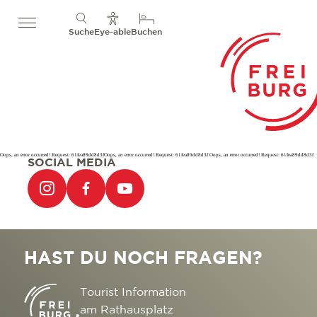
Suche
Eye-able
Buchen
Oops, an error occurred! Request: 61fea89dd8d3fOops, an error occurred! Request: 61fea89dd8d3f Oops, an error occurred! Request: 61fea89dd8d3f
SOCIAL MEDIA
HAST DU NOCH FRAGEN?
Tourist Information
am Rathausplatz