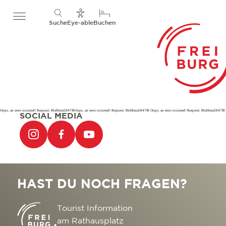
Suche
Eye-able
Buchen
Oops, an error occurred! Request: 8bd8eea5847f8Oops, an error occurred! Request: 8bd8eea5847f8 Oops, an error occurred! Request: 8bd8eea5847f8
SOCIAL MEDIA
HAST DU NOCH FRAGEN?
Tourist Information
am Rathausplatz