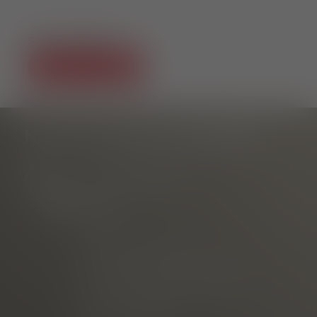
SOCIAL MEDIA
HAST DU NOCH FRAGEN?
Tourist Information
am Rathausplatz
Telefon
E-mail
vermarktet durch die
Freiburg Wirtschaft Touristik
und Messe GmbH & Co. KG
Neuer Messplatz 3