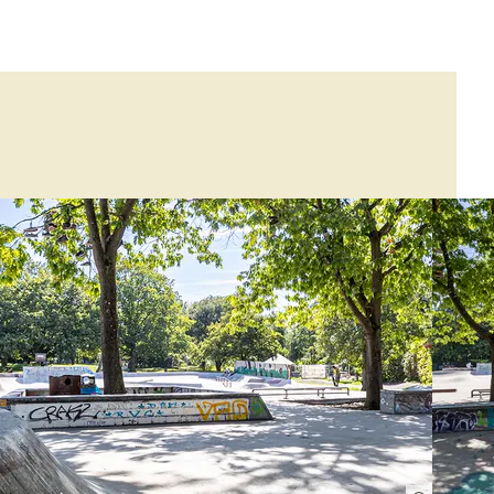
Backyard-Pool genannt. In solchen Backyard-
Pools hat das moderne Skating seinen Ursprung
gefunden. Im Jahr 2015 wurde der Skatepark im
Dietenbachpark, durch das Engagement des
Gemeinderats und der Unterstützung der
Eugen-Martin-Stiftung auf Wunsch der Initiative
Skatement erbaut. Anschließend engagierte
sich die Initiative weiterhin für den Ausbau des
Skateparks, welcher dann schließlich 2020
umgesetzt werden konnte. Überzeugen Sie sich
selbst und besuchen Sie einen der größten und
fortschrittlichsten Skateparks in Deutschland.
Bitte beachten Sie die Besucherregeln und
betreten Sie die Anlage nur bei Helligkeit und
trockenem Untergrund.