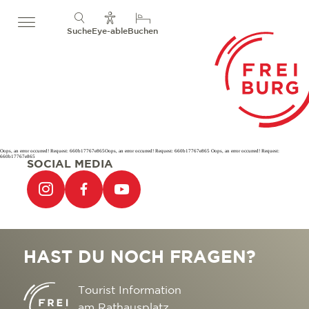
Suche
Eye-able
Buchen
Oops, an error occurred! Request: 660b17767e865Oops, an error occurred! Request: 660b17767e865 Oops, an error occurred! Request:
660b17767e865
SOCIAL MEDIA
HAST DU NOCH FRAGEN?
Tourist Information
am Rathausplatz