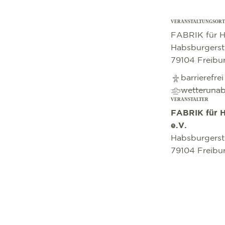
VERANSTALTUNGSORT
©
OpenStreetMap
contributors
FABRIK für H
Habsburgerst
79104 Freibu
barrierefre
wetteruna
VERANSTALTER
FABRIK für H
e.V.
Habsburgerst
79104 Freibu