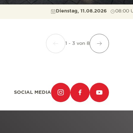
Dienstag, 11.08.2026
08:00 
1 - 3
von
8
SOCIAL MEDIA