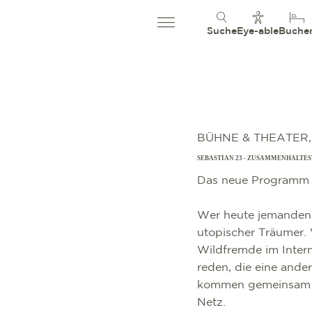
Suche
Eye-able
Buche
BÜHNE & THEATER
SEBASTIAN 23 - ZUSAMMENHALTE
Das neue Programm 
Wer heute jemanden 
utopischer Träumer. 
Wildfremde im Intern
reden, die eine ande
kommen gemeinsam w
Netz.