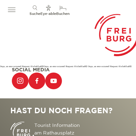
Suche
Eye-able
Buchen
Oops, an error occurred! Request: 81e3a6f1adff2Oops, an error occurred! Request: 81e3a6f1adff2 Oops, an error occurred! Request: 81e3a6f1adff2
SOCIAL MEDIA
HAST DU NOCH FRAGEN?
Tourist Information
am Rathausplatz