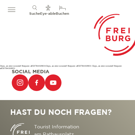
Suche
Eye-able
Buchen
Oops, an error occurred! Request: a8507841b9831Oops, an error occurred! Request: a8507841b9831 Oops, an error occurred! Request:
a8507841b9831
SOCIAL MEDIA
HAST DU NOCH FRAGEN?
Tourist Information
am Rathausplatz