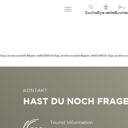
Suche
Eye-able
Buche
Oops, an error occurred! Request: eeffe35b087d1Oops, an error occurred! Request: eeffe35b087d1 Oops, an error oc
KONTAKT
HAST DU NOCH FRAG
Tourist Information