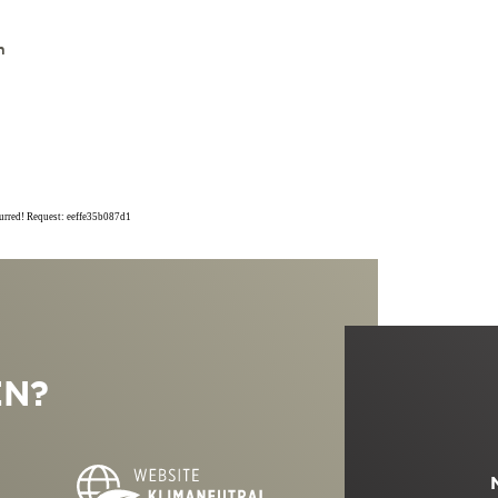
n
curred! Request: eeffe35b087d1
EN?