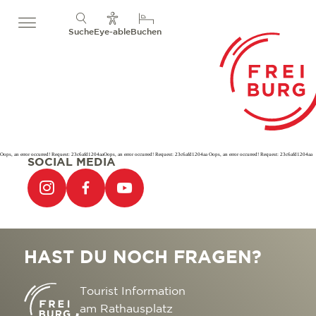
Suche
Eye-able
Buchen
Oops, an error occurred! Request: 23c6afd1204aaOops, an error occurred! Request: 23c6afd1204aa Oops, an error occurred! Request: 23c6afd1204aa
SOCIAL MEDIA
HAST DU NOCH FRAGEN?
Tourist Information
am Rathausplatz