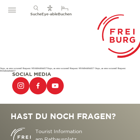
Suche
Eye-able
Buchen
Oops, an error occurred! Request: 9f10db6d0dd57Oops, an error occurred! Request: 9f10db6d0dd57 Oops, an error occurred! Request:
9f10db6d0dd57
SOCIAL MEDIA
HAST DU NOCH FRAGEN?
Tourist Information
am Rathausplatz