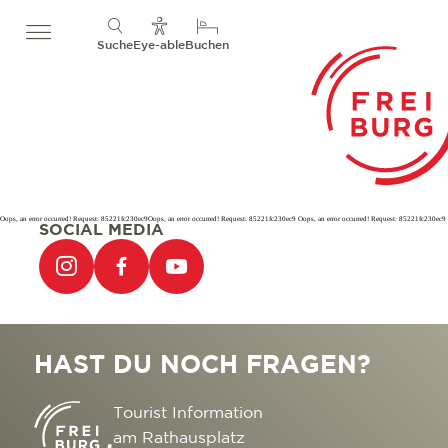
Suche
Eye-able
Buchen
Oops, an error occurred! Request: 85221fc230ec9Oops, an error occurred! Request: 85221fc230ec9 Oops, an error occurred! Request: 85221fc230ec9
SOCIAL MEDIA
HAST DU NOCH FRAGEN?
Tourist Information
am Rathausplatz