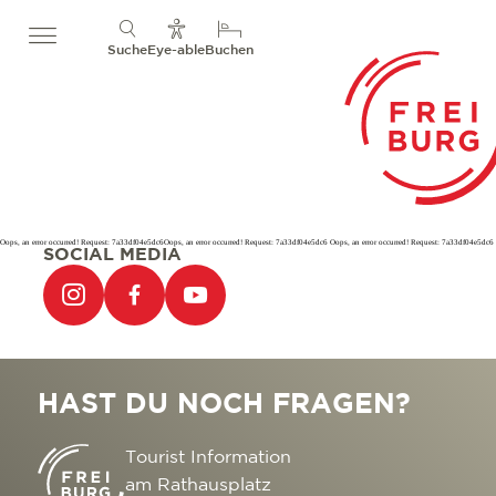
Suche
Eye-able
Buchen
Oops, an error occurred! Request: 7a33df04e5dc6Oops, an error occurred! Request: 7a33df04e5dc6 Oops, an error occurred! Request: 7a33df04e5dc6
SOCIAL MEDIA
HAST DU NOCH FRAGEN?
Tourist Information
am Rathausplatz