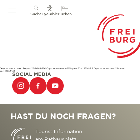
Suche
Eye-able
Buchen
Oops, an error occurred! Request: 22e1c089e96c9Oops, an error occurred! Request: 22e1c089e96c9 Oops, an error occurred! Request:
22e1c089e96c9
SOCIAL MEDIA
HAST DU NOCH FRAGEN?
Tourist Information
am Rathausplatz