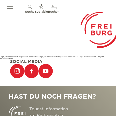
Suche
Eye-able
Buchen
Oops, an error occurred! Request: 4178dddae3700Oops, an error occurred! Request: 4178dddae3700 Oops, an error occurred! Request:
4178dddae3700
SOCIAL MEDIA
HAST DU NOCH FRAGEN?
Tourist Information
am Rathausplatz