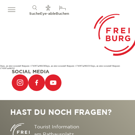
Suche
Eye-able
Buchen
Oops, an error occurred! Request: 174397ac9825fOops, an error occurred! Request: 174397ac9825f Oops, an error occurred! Request:
174397ac9825f
SOCIAL MEDIA
HAST DU NOCH FRAGEN?
Tourist Information
am Rathausplatz