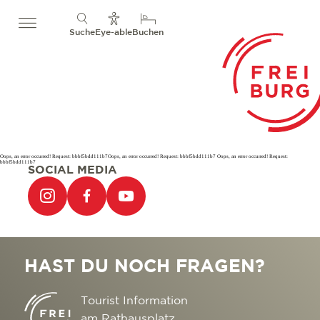
Suche
Eye-able
Buchen
Oops, an error occurred! Request: bbbf5bdd111b7Oops, an error occurred! Request: bbbf5bdd111b7 Oops, an error occurred! Request:
bbbf5bdd111b7
SOCIAL MEDIA
HAST DU NOCH FRAGEN?
Tourist Information
am Rathausplatz