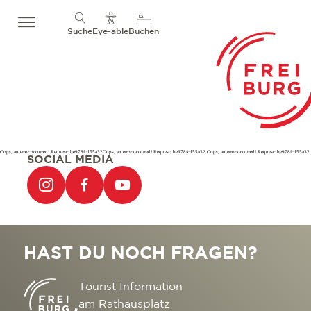
Suche
Eye-able
Buchen
Oops, an error occurred! Request: be978fcd55a32Oops, an error occurred! Request: be978fcd55a32 Oops, an error occurred! Request: be978fcd55a32
SOCIAL MEDIA
HAST DU NOCH FRAGEN?
Tourist Information
am Rathausplatz