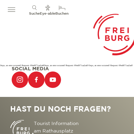
Suche
Eye-able
Buchen
Oops, an error occurred! Request: 09ed871aa2adfOops, an error occurred! Request: 09ed871aa2adf Oops, an error occurred! Request: 09ed871aa2adf
SOCIAL MEDIA
HAST DU NOCH FRAGEN?
Tourist Information
am Rathausplatz