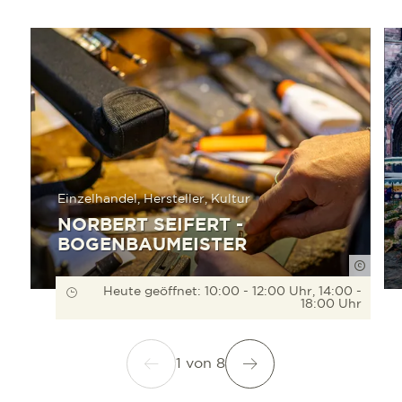
mehr erfahren
mehr e
Einzelhandel, Hersteller, Kultur
NORBERT SEIFERT -
BOGENBAUMEISTER
FWTM-
Heute geöffnet: 10:00 - 12:00 Uhr, 14:00 -
18:00 Uhr
1
von
8