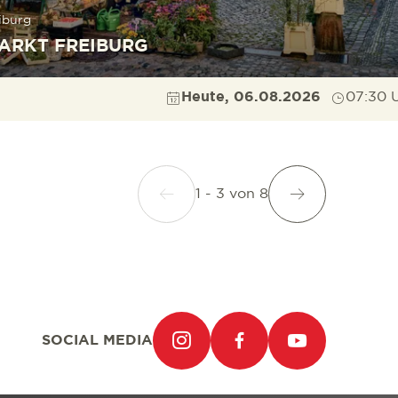
iburg
ARKT FREIBURG
Heute, 06.08.2026
07:30 
1 - 3
von
8
SOCIAL MEDIA