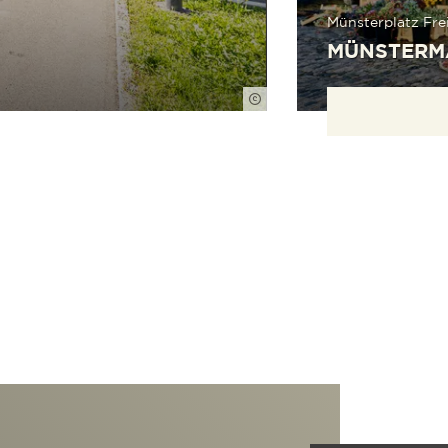
Münsterplatz Fre
MÜNSTERM
FWTM-Spiegelhalter