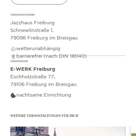
VERANSTALTUNGSORT
Jazzhaus Freiburg
Schnewlinstraße 1,
79098 Freiburg im Breisgau
wetterunabhängig
barrierefrei (nach DIN 18040)
VERANSTALTER
E-WERK Freiburg
Eschholzstraße 77,
79106 Freiburg im Breisgau
nachtsame Einrichtung
WEITERE VERANSTALTUNGEN FÜR DICH
mehr erfahren
mehr e