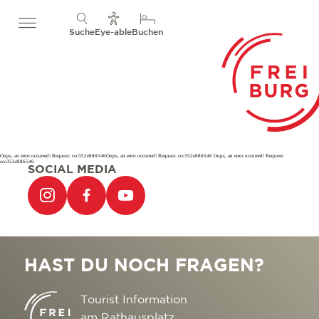
Suche
Eye-able
Buchen
Oops, an error occurred! Request: ccc352e886546Oops, an error occurred! Request: ccc352e886546 Oops, an error occurred! Request:
ccc352e886546
SOCIAL MEDIA
HAST DU NOCH FRAGEN?
Tourist Information
am Rathausplatz