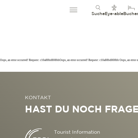
Suche
Eye-able
Buche
Oops, an error occurred! Request: c10a88bd808bbOops, an error occurred! Request: c10a88bd808bb Oops, an error
KONTAKT
HAST DU NOCH FRAG
Tourist Information