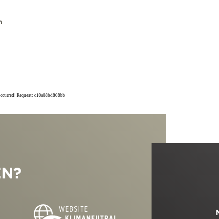
n
 occurred! Request: c10a88bd808bb
EN?