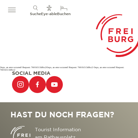
Suche
Eye-able
Buchen
Oops, an error occurred! Request: 7601b513d8cc2Oops, an error occurred! Request: 7601b513d8cc2 Oops, an error occurred! Request:
7601b513d8cc2
SOCIAL MEDIA
HAST DU NOCH FRAGEN?
Tourist Information
am Rathausplatz