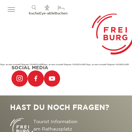
Suche
Eye-able
Buchen
Oops, an error occurred! Request: b3e3fe32cc68fOops, an error occurred! Request: b3e3fe32cc68f Oops, an error occurred! Request: b3e3fe32cc68f
SOCIAL MEDIA
HAST DU NOCH FRAGEN?
Tourist Information
am Rathausplatz