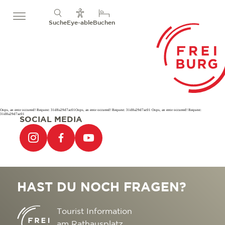
Suche
Eye-able
Buchen
Oops, an error occurred! Request: 31d8a29d7ac01Oops, an error occurred! Request: 31d8a29d7ac01 Oops, an error occurred! Request:
31d8a29d7ac01
SOCIAL MEDIA
HAST DU NOCH FRAGEN?
Tourist Information
am Rathausplatz