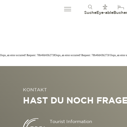
Suche
Eye-able
Buche
Oops, an error occurred! Request: 78b40d43b273fOops, an error occurred! Request: 78b40d43b273f Oops, an error
KONTAKT
HAST DU NOCH FRAG
Tourist Information