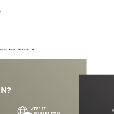
n
 occurred! Request: 78b40d43b273f
EN?